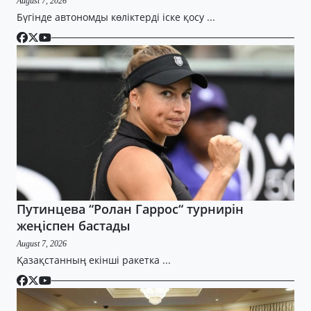
August 7, 2026
Бүгінде автономды көліктерді іске қосу ...
Путинцева “Ролан Гаррос“ турнирін
жеңіспен бастады
August 7, 2026
Қазақстанның екінші ракетка ...