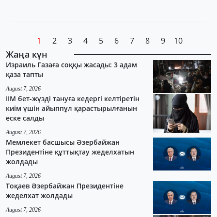
1
2
3
4
5
6
7
8
9
10
Жаңа күн
Израиль Газаға соққы жасады: 3 адам
қаза тапты
August 7, 2026
ІІМ бет-жүзді тануға кедергі келтіретін
киім үшін айыппұл қарастырылғанын
еске салды
August 7, 2026
Мемлекет басшысы Әзербайжан
Президентіне құттықтау жеделхатын
жолдады
August 7, 2026
Тоқаев Әзербайжан Президентіне
жеделхат жолдады
August 7, 2026