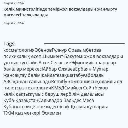
August 7, 2026
Көлік министрлігінде теміржол вокзалдарын жаңғырту
мәселесі талқыланды
August 7, 2026
Tags
косметология
Әбенов
Гүлнұр Оразымбетова
психикалық есеп
Шымкент-Баку
теміржол вокзалдары
ұлттық күн
Тайе Ацке-Селассие
Эфиопия
іс-шаралар
балалар мерекесі
Айбар Олжаев
Ербаян Мұхтар
жаңсақтау бөлімі
қайдатезақшатабуғаболады
АЭС қашан салынады
Remitly компаниясы
қолайлы ел
пилотсыз технология
ҚМБД
Смайыл Сейітбеков
көлік қақты
жұмыс берушілер
білім демалысы
Куба-Қазақстан
Сальвадор Вальдес Меса
Кубаның вице-президенті
сайт
Қызды құтқарды
ТЖМ қызметкері Өскемен