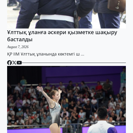
Ұлттық ұланға әскери қызметке шақыру
басталды
August 7, 2026
ҚР ІІМ Ұлттық ұланында көктемгі ш ...