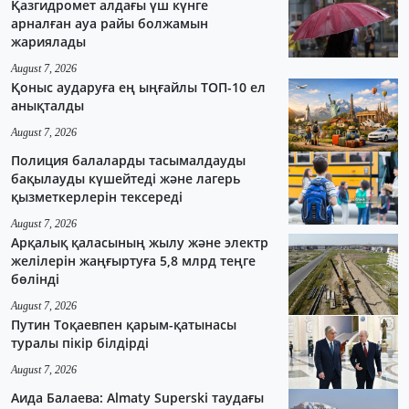
Қазгидромет алдағы үш күнге
арналған ауа райы болжамын
жариялады
August 7, 2026
Қоныс аударуға ең ыңғайлы ТОП-10 ел
анықталды
August 7, 2026
Полиция балаларды тасымалдауды
бақылауды күшейтеді және лагерь
қызметкерлерін тексереді
August 7, 2026
Арқалық қаласының жылу және электр
желілерін жаңғыртуға 5,8 млрд теңге
бөлінді
August 7, 2026
Путин Тоқаевпен қарым-қатынасы
туралы пікір білдірді
August 7, 2026
Аида Балаева: Almaty Superski таудағы