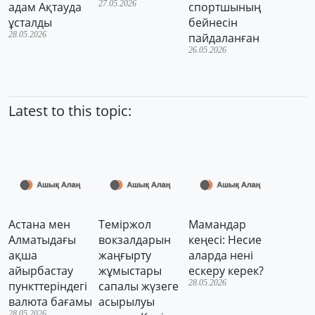
27.05.2026
адам Ақтауда
спортшының
ұсталды
бейнесін
28.05.2026
пайдаланған
26.05.2026
Latest to this topic:
Астана мен
Теміржол
Мамандар
Алматыдағы
вокзалдарын
кеңесі: Несие
ақша
жаңғырту
аларда нені
айырбастау
жұмыстары
ескеру керек?
28.05.2026
пункттеріндегі
сапалы жүзеге
валюта бағамы
асырылуы
28.05.2026