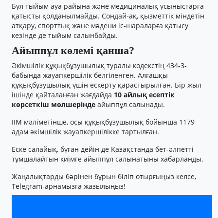
Бұл тыйым ауа райына және медициналық ұсыныстарға
қатысты қолданылмайды. Сондай-ақ, қызметтік міндетін
атқару, спорттық және мәдени іс-шараларға қатысу
кезінде де тыйым салынбайды.
Айыппұл көлемі қанша?
Әкімшілік құқықбұзушылық туралы кодекстің 434-3-
бабында жауапкершілік белгіленген. Алғашқы
құқықбұзушылық үшін ескерту қарастырылған. Бір жыл
ішінде қайталанған жағдайда
10 айлық есептік
көрсеткіш мөлшерінде
айыппұл салынады.
ІІМ мәліметінше, осы құқықбұзушылық бойынша 1179
адам әкімшілік жауапкершілікке тартылған.
Еске салайық, бұған дейін де Қазақстанда бет-әлпетті
тұмшалайтын киімге айыппұл салынатыны хабарланды.
Жаңалықтарды бәрінен бұрын біліп отырғыңыз келсе,
Telegram-арнамызға жазылыңыз!