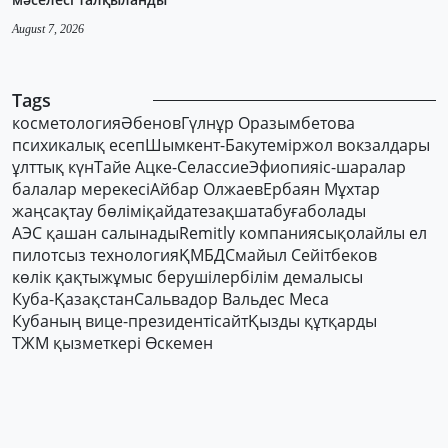
August 7, 2026
Tags
косметология
Әбенов
Гүлнұр Оразымбетова
психикалық есеп
Шымкент-Баку
теміржол вокзалдары
ұлттық күн
Тайе Ацке-Селассие
Эфиопия
іс-шаралар
балалар мерекесі
Айбар Олжаев
Ербаян Мұхтар
жаңсақтау бөлімі
қайдатезақшатабуғаболады
АЭС қашан салынады
Remitly компаниясы
қолайлы ел
пилотсыз технология
ҚМБД
Смайыл Сейітбеков
көлік қақты
жұмыс берушілер
білім демалысы
Куба-Қазақстан
Сальвадор Вальдес Меса
Кубаның вице-президенті
сайт
Қызды құтқарды
ТЖМ қызметкері Өскемен