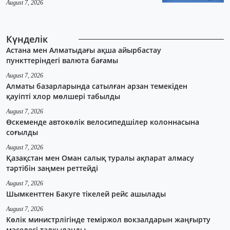
August 7, 2026
Күнделік
Астана мен Алматыдағы ақша айырбастау
пункттеріндегі валюта бағамы
August 7, 2026
Алматы базарларында сатылған арзан темекіден
қауіпті хлор мөлшері табылды
August 7, 2026
Өскеменде автокөлік велосипедшілер колоннасына
соғылды
August 7, 2026
Қазақстан мен Оман салық туралы ақпарат алмасу
тәртібін заңмен реттейді
August 7, 2026
Шымкенттен Бакуге тікелей рейс ашылады
August 7, 2026
Көлік министрлігінде теміржол вокзалдарын жаңғырту
мәселесі талқыланды