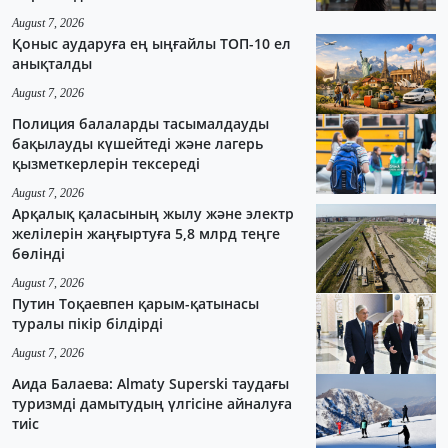
August 7, 2026
Қоныс аударуға ең ыңғайлы ТОП-10 ел
анықталды
August 7, 2026
Полиция балаларды тасымалдауды
бақылауды күшейтеді және лагерь
қызметкерлерін тексереді
August 7, 2026
Арқалық қаласының жылу және электр
желілерін жаңғыртуға 5,8 млрд теңге
бөлінді
August 7, 2026
Путин Тоқаевпен қарым-қатынасы
туралы пікір білдірді
August 7, 2026
Аида Балаева: Almaty Superski таудағы
туризмді дамытудың үлгісіне айналуға
тиіс