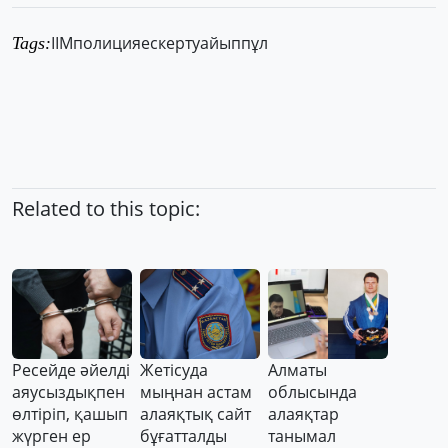
ІІМ
полиция
ескерту
айыппұл
Tags:
Related to this topic:
Ресейде әйелді
Жетісуда
Алматы
аяусыздықпен
мыңнан астам
облысында
өлтіріп, қашып
алаяқтық сайт
алаяқтар
жүрген ер
бұғатталды
танымал