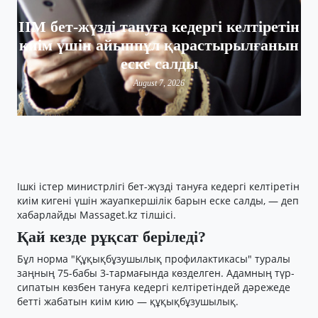
ІІМ бет-жүзді тануға кедергі келтіретін
киім үшін айыппұл қарастырылғанын
еске салды
August 7, 2026
Ішкі істер министрлігі бет-жүзді тануға кедергі келтіретін
киім кигені үшін жауапкершілік барын еске салды, — деп
хабарлайды Massaget.kz тілшісі.
Қай кезде рұқсат беріледі?
Бұл норма "Құқықбұзушылық профилактикасы" туралы
заңның 75-бабы 3-тармағында көзделген. Адамның түр-
сипатын көзбен тануға кедергі келтіретіндей дәрежеде
бетті жабатын киім кию — құқықбұзушылық.