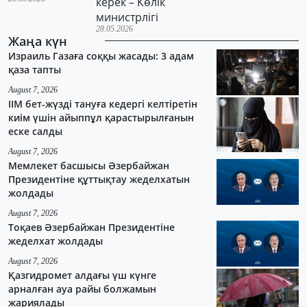
керек – Көлік
министрлігі
28.05.2026
Жаңа күн
Израиль Газаға соққы жасады: 3 адам
қаза тапты
August 7, 2026
ІІМ бет-жүзді тануға кедергі келтіретін
киім үшін айыппұл қарастырылғанын
еске салды
August 7, 2026
Мемлекет басшысы Әзербайжан
Президентіне құттықтау жеделхатын
жолдады
August 7, 2026
Тоқаев Әзербайжан Президентіне
жеделхат жолдады
August 7, 2026
Қазгидромет алдағы үш күнге
арналған ауа райы болжамын
жариялады