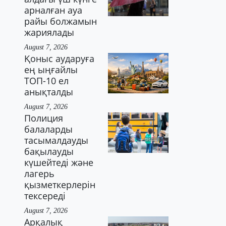
арналған ауа
райы болжамын
жариялады
August 7, 2026
Қоныс аударуға
ең ыңғайлы
ТОП-10 ел
анықталды
August 7, 2026
Полиция
балаларды
тасымалдауды
бақылауды
күшейтеді және
лагерь
қызметкерлерін
тексереді
August 7, 2026
Арқалық