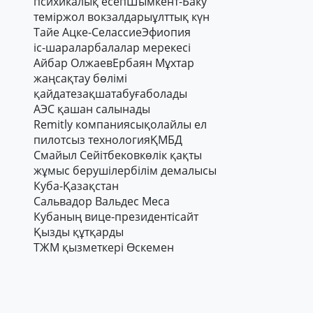
психикалық есеп
Шымкент-Баку
теміржол вокзалдары
ұлттық күн
Тайе Ацке-Селассие
Эфиопия
іс-шаралар
балалар мерекесі
Айбар Олжаев
Ербаян Мұхтар
жаңсақтау бөлімі
қайдатезақшатабуғаболады
АЭС қашан салынады
Remitly компаниясы
қолайлы ел
пилотсыз технология
ҚМБД
Смайыл Сейітбеков
көлік қақты
жұмыс берушілер
білім демалысы
Куба-Қазақстан
Сальвадор Вальдес Меса
Кубаның вице-президенті
сайт
Қызды құтқарды
ТЖМ қызметкері Өскемен