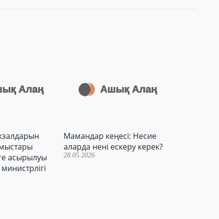
кзалдарын
Мамандар кеңесі: Несие
ұмыстары
аларда нені ескеру керек?
28.05.2026
ге асырылуы
 министрлігі