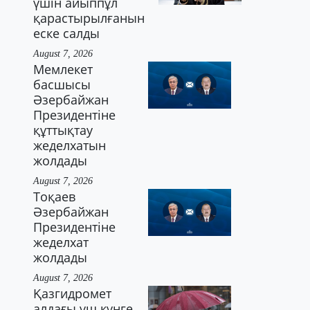
үшін айыппұл
қарастырылғанын
еске салды
August 7, 2026
Мемлекет
басшысы
Әзербайжан
Президентіне
құттықтау
жеделхатын
жолдады
August 7, 2026
Тоқаев
Әзербайжан
Президентіне
жеделхат
жолдады
August 7, 2026
Қазгидромет
алдағы үш күнге