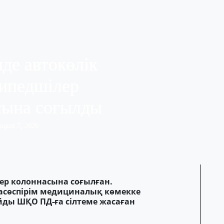
де автокөлік
ипедшілер
сына соғылды
ugust 7, 2026
ер колоннасына соғылған.
асөспірім медициналық көмекке
йды ШҚО ПД-ға сілтеме жасаған