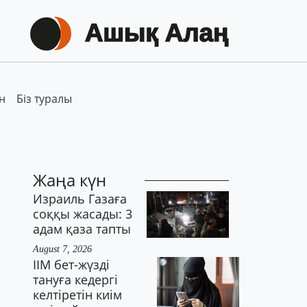
н
Біз туралы
Жаңа күн
Израиль Газаға
соққы жасады: 3
адам қаза тапты
August 7, 2026
ІІМ бет-жүзді
тануға кедергі
келтіретін киім