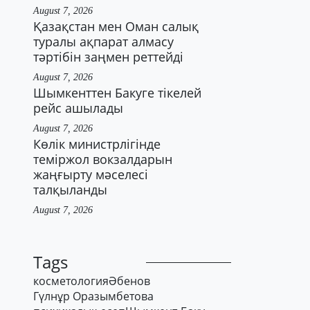
August 7, 2026
Қазақстан мен Оман салық
туралы ақпарат алмасу
тәртібін заңмен реттейді
August 7, 2026
Шымкенттен Бакуге тікелей
рейс ашылады
August 7, 2026
Көлік министрлігінде
теміржол вокзалдарын
жаңғырту мәселесі
талқыланды
August 7, 2026
Tags
косметология
Әбенов
Гүлнұр Оразымбетова