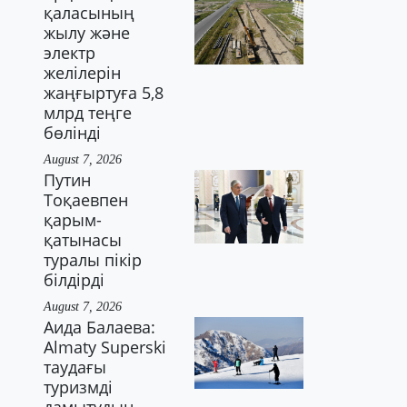
қаласының
жылу және
электр
желілерін
жаңғыртуға 5,8
млрд теңге
бөлінді
August 7, 2026
Путин
Тоқаевпен
қарым-
қатынасы
туралы пікір
білдірді
August 7, 2026
Аида Балаева:
Almaty Superski
таудағы
туризмді