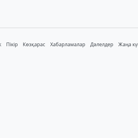
к
Пікір
Көзқарас
Хабарламалар
Дәлелдер
Жаңа кү