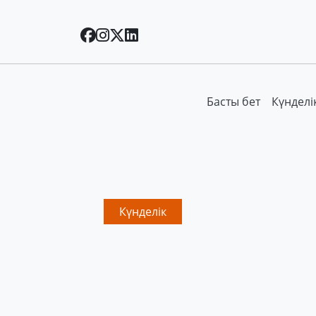
Басты бет
Күнделі
Күнделік