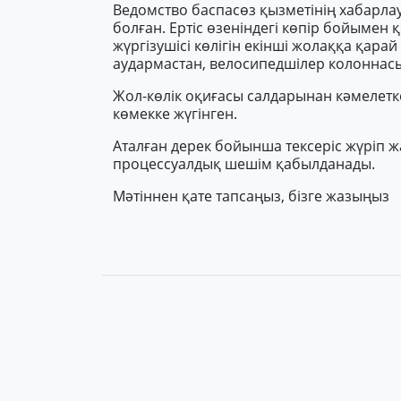
Ведомство баспасөз қызметінің хабарла
болған. Ертіс өзеніндегі көпір бойымен 
жүргізушісі көлігін екінші жолаққа қарай 
аудармастан, велосипедшілер колоннасы
Жол-көлік оқиғасы салдарынан кәмелет
көмекке жүгінген.
Аталған дерек бойынша тексеріс жүріп
процессуалдық шешім қабылданады.
Мәтіннен қате тапсаңыз, бізге жазыңыз