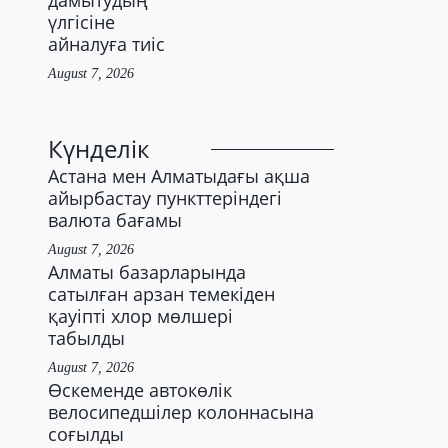
дамытудың
үлгісіне
айналуға тиіс
August 7, 2026
Күнделік
Астана мен Алматыдағы ақша
айырбастау пункттеріндегі
валюта бағамы
August 7, 2026
Алматы базарларында
сатылған арзан темекіден
қауіпті хлор мөлшері
табылды
August 7, 2026
Өскеменде автокөлік
велосипедшілер колоннасына
соғылды