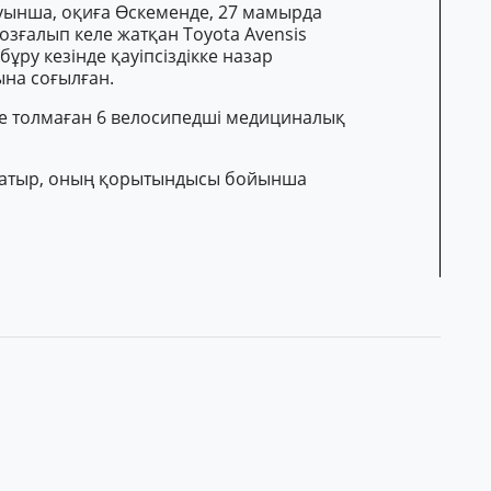
уынша, оқиға Өскеменде, 27 мамырда
қозғалып келе жатқан Toyota Avensis
бұру кезінде қауіпсіздікке назар
на соғылған.
ке толмаған 6 велосипедші медициналық
 жатыр, оның қорытындысы бойынша