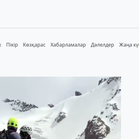
к
Пікір
Көзқарас
Хабарламалар
Дәлелдер
Жаңа кү