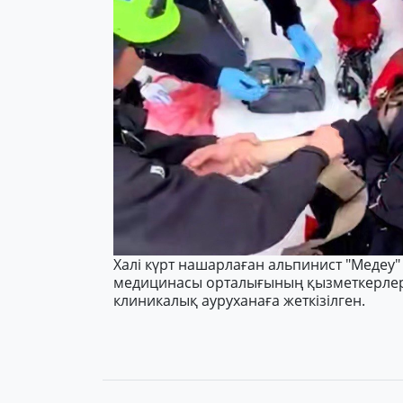
Халі күрт нашарлаған альпинист "Медеу"
медицинасы орталығының қызметкерлер
клиникалық ауруханаға жеткізілген.