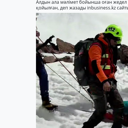
Алдын ала мәлімет бойынша оған жедел т
қойылған, деп жазады inbusiness.kz сайт