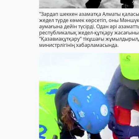
"Зардап шеккен азаматқа Алматы қалас
жедел түрде көмек көрсетіп, оны Мәнш
аумағына дейін түсірді. Одан әрі азамат
республикалық жедел-құтқару жасағын
"Қазавиақұтқару" тікұшағы жұмылдырылд
министрлігінің хабарламасында.