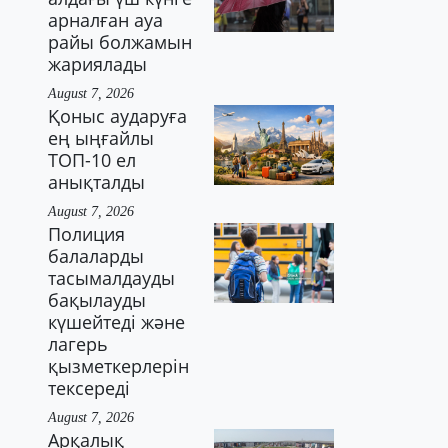
арналған ауа
райы болжамын
жариялады
August 7, 2026
Қоныс аударуға
ең ыңғайлы
ТОП-10 ел
анықталды
August 7, 2026
Полиция
балаларды
тасымалдауды
бақылауды
күшейтеді және
лагерь
қызметкерлерін
тексереді
August 7, 2026
Арқалық