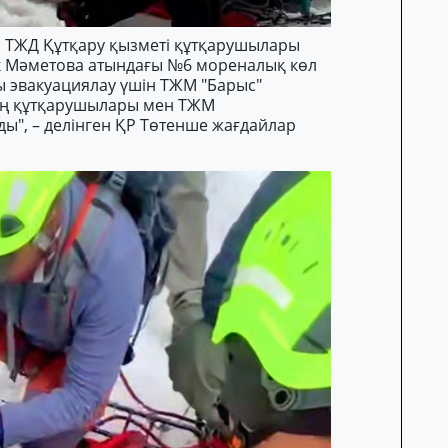
ы ТЖД Құтқару қызметі құтқарушылары
үк Мәметова атындағы №6 мореналық көл
ты эвакуациялау үшін ТЖМ "Барыс"
ың құтқарушылары мен ТЖМ
ы", – делінген ҚР Төтенше жағдайлар