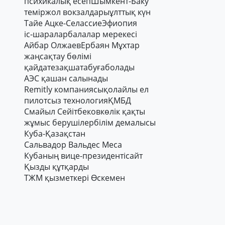
психикалық есеп
Шымкент-Баку
теміржол вокзалдары
ұлттық күн
Тайе Ацке-Селассие
Эфиопия
іс-шаралар
балалар мерекесі
Айбар Олжаев
Ербаян Мұхтар
жаңсақтау бөлімі
қайдатезақшатабуғаболады
АЭС қашан салынады
Remitly компаниясы
қолайлы ел
пилотсыз технология
ҚМБД
Смайыл Сейітбеков
көлік қақты
жұмыс берушілер
білім демалысы
Куба-Қазақстан
Сальвадор Вальдес Меса
Кубаның вице-президенті
сайт
Қызды құтқарды
ТЖМ қызметкері Өскемен