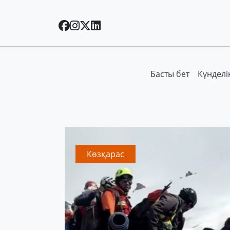
Басты бет
Күнделі
Көзқарас