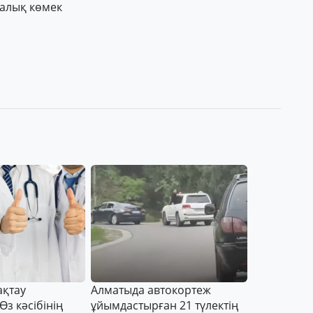
алық көмек
ақтау
Алматыда автокортеж
Өз кәсібінің
ұйымдастырған 21 түлектің