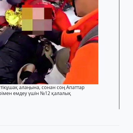
 тікұшақ алаңына, сонан соң Апаттар
імен емдеу үшін №12 қалалық