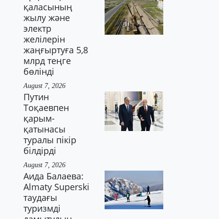
қаласының
жылу және
электр
желілерін
жаңғыртуға 5,8
млрд теңге
бөлінді
August 7, 2026
Путин
Тоқаевпен
қарым-
қатынасы
туралы пікір
білдірді
August 7, 2026
Аида Балаева:
Almaty Superski
таудағы
туризмді