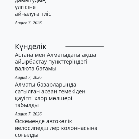
дамытудың
үлгісіне
айналуға тиіс
August 7, 2026
Күнделік
Астана мен Алматыдағы ақша
айырбастау пункттеріндегі
валюта бағамы
August 7, 2026
Алматы базарларында
сатылған арзан темекіден
қауіпті хлор мөлшері
табылды
August 7, 2026
Өскеменде автокөлік
велосипедшілер колоннасына
соғылды