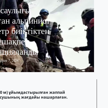
саулығы
ан альпинист
тр биіктіктен
ұшақпен
ацияланды
ugust 7, 2026
0 м) ұйымдастырылған жаппай
тысушының жағдайы нашарлаған.