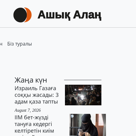
н
Біз туралы
Жаңа күн
Израиль Газаға
соққы жасады: 3
адам қаза тапты
August 7, 2026
ІІМ бет-жүзді
тануға кедергі
келтіретін киім