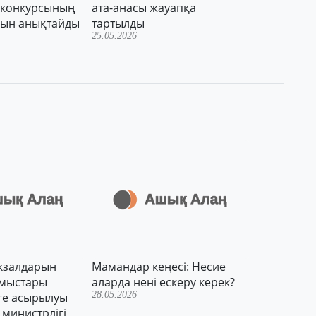
6" конкурсының
ата-анасы жауапқа
рын анықтайды
тартылды
25.05.2026
кзалдарын
Мамандар кеңесі: Несие
ұмыстары
аларда нені ескеру керек?
28.05.2026
ге асырылуы
 министрлігі