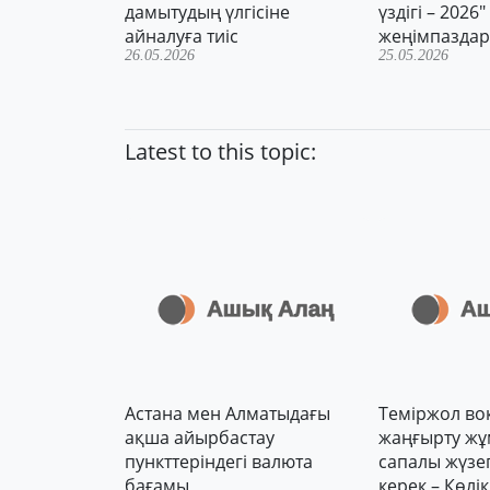
дамытудың үлгісіне
үздігі – 202
айналуға тиіс
жеңімпазда
26.05.2026
25.05.2026
Latest to this topic:
Астана мен Алматыдағы
Теміржол во
ақша айырбастау
жаңғырту ж
пункттеріндегі валюта
сапалы жүзе
бағамы
керек – Көлік