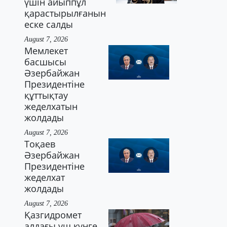
үшін айыппұл
қарастырылғанын
еске салды
August 7, 2026
Мемлекет
басшысы
Әзербайжан
Президентіне
құттықтау
жеделхатын
жолдады
August 7, 2026
Тоқаев
Әзербайжан
Президентіне
жеделхат
жолдады
August 7, 2026
Қазгидромет
алдағы үш күнге