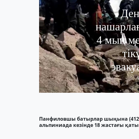
Ден
нашарлағ
4 мың ме
тік
эваку
A
Панфиловшы батырлар шыңына (412
альпиниада кезінде 18 жастағы қа