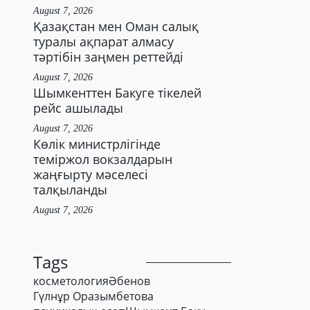
August 7, 2026
Қазақстан мен Оман салық
туралы ақпарат алмасу
тәртібін заңмен реттейді
August 7, 2026
Шымкенттен Бакуге тікелей
рейс ашылады
August 7, 2026
Көлік министрлігінде
теміржол вокзалдарын
жаңғырту мәселесі
талқыланды
August 7, 2026
Tags
косметология
Әбенов
Гүлнұр Оразымбетова