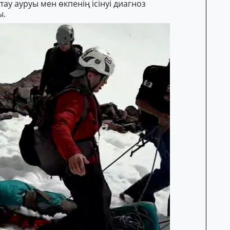
ау ауруы мен өкпенің ісінуі диагноз
ы.