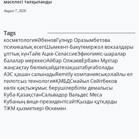
мәселесі талқыланды
August 7, 2026
Tags
косметология
Әбенов
Гүлнұр Оразымбетова
психикалық есеп
Шымкент-Баку
теміржол вокзалдары
ұлттық күн
Тайе Ацке-Селассие
Эфиопия
іс-шаралар
балалар мерекесі
Айбар Олжаев
Ербаян Мұхтар
жаңсақтау бөлімі
қайдатезақшатабуғаболады
АЭС қашан салынады
Remitly компаниясы
қолайлы ел
пилотсыз технология
ҚМБД
Смайыл Сейітбеков
көлік қақты
жұмыс берушілер
білім демалысы
Куба-Қазақстан
Сальвадор Вальдес Меса
Кубаның вице-президенті
сайт
Қызды құтқарды
ТЖМ қызметкері Өскемен