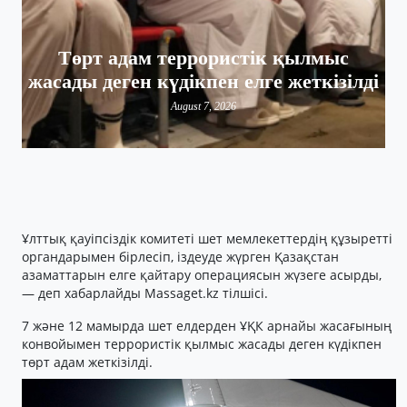
Төрт адам террористік қылмыс
жасады деген күдікпен елге жеткізілді
August 7, 2026
Ұлттық қауіпсіздік комитеті шет мемлекеттердің құзыретті
органдарымен бірлесіп, іздеуде жүрген Қазақстан
азаматтарын елге қайтару операциясын жүзеге асырды,
— деп хабарлайды Massaget.kz тілшісі.
7 және 12 мамырда шет елдерден ҰҚК арнайы жасағының
конвойымен террористік қылмыс жасады деген күдікпен
төрт адам жеткізілді.