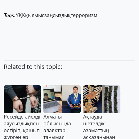
ҰҚК
қылмыс
заңсыздық
терроризм
Tags:
Related to this topic:
Ресейде әйелді
Алматы
Ақтауда
аяусыздықпен
облысында
шетелдік
өлтіріп, қашып
алаяқтар
азаматтың
жүрген ер
танымал
асқазанынан