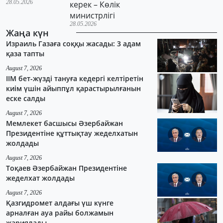
28.05.2026
керек – Көлік
министрлігі
28.05.2026
Жаңа күн
Израиль Газаға соққы жасады: 3 адам
қаза тапты
August 7, 2026
ІІМ бет-жүзді тануға кедергі келтіретін
киім үшін айыппұл қарастырылғанын
еске салды
August 7, 2026
Мемлекет басшысы Әзербайжан
Президентіне құттықтау жеделхатын
жолдады
August 7, 2026
Тоқаев Әзербайжан Президентіне
жеделхат жолдады
August 7, 2026
Қазгидромет алдағы үш күнге
арналған ауа райы болжамын
жариялады