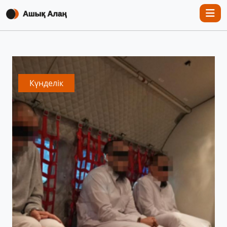
Күнделік