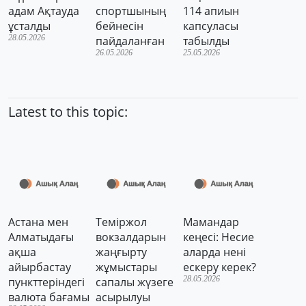
адам Ақтауда
спортшының
114 апиын
ұсталды
бейнесін
капсуласы
28.05.2026
пайдаланған
табылды
26.05.2026
25.05.2026
Latest to this topic:
Астана мен
Теміржол
Мамандар
Алматыдағы
вокзалдарын
кеңесі: Несие
ақша
жаңғырту
аларда нені
айырбастау
жұмыстары
ескеру керек?
28.05.2026
пункттеріндегі
сапалы жүзеге
валюта бағамы
асырылуы