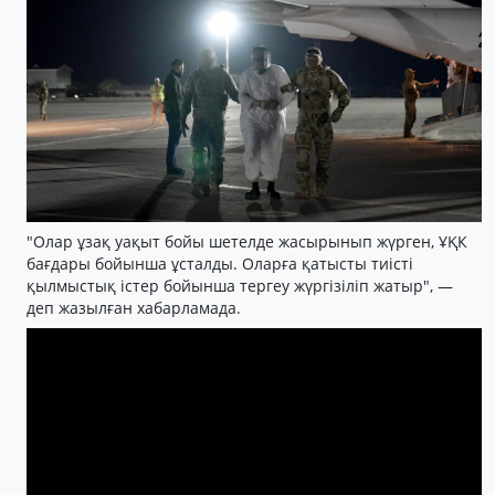
"Олар ұзақ уақыт бойы шетелде жасырынып жүрген, ҰҚК
бағдары бойынша ұсталды. Оларға қатысты тиісті
қылмыстық істер бойынша тергеу жүргізіліп жатыр", —
деп жазылған хабарламада.