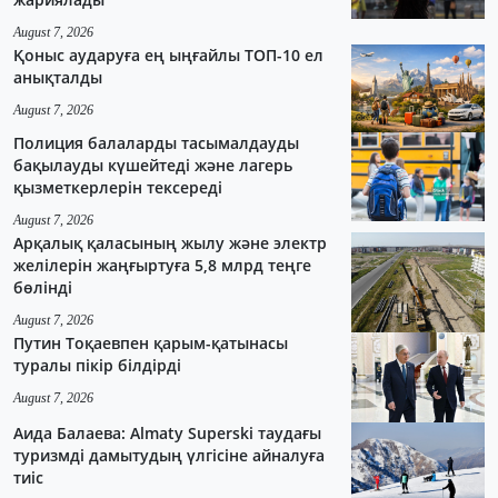
August 7, 2026
Қоныс аударуға ең ыңғайлы ТОП-10 ел
анықталды
August 7, 2026
Полиция балаларды тасымалдауды
бақылауды күшейтеді және лагерь
қызметкерлерін тексереді
August 7, 2026
Арқалық қаласының жылу және электр
желілерін жаңғыртуға 5,8 млрд теңге
бөлінді
August 7, 2026
Путин Тоқаевпен қарым-қатынасы
туралы пікір білдірді
August 7, 2026
Аида Балаева: Almaty Superski таудағы
туризмді дамытудың үлгісіне айналуға
тиіс