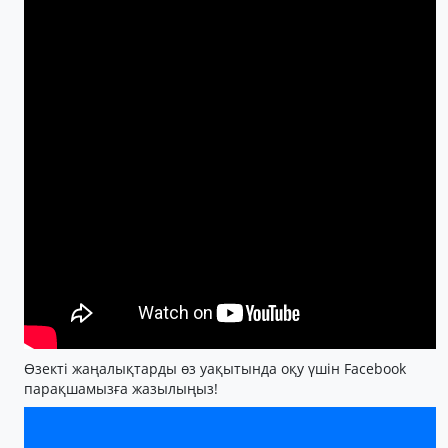
Өзекті жаңалықтарды өз уақытында оқу үшін Facebook
парақшамызға жазылыңыз!