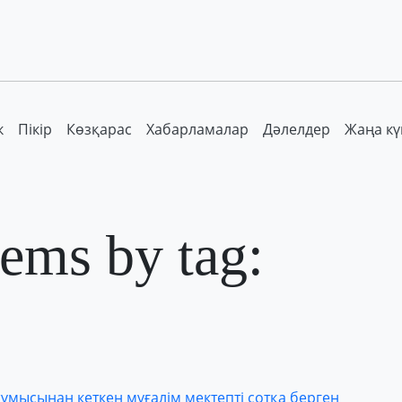
к
Пікір
Көзқарас
Хабарламалар
Дәлелдер
Жаңа кү
tems by tag:
жұмысынан кеткен мұғалім мектепті сотқа берген