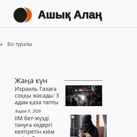
н
Біз туралы
Жаңа күн
Израиль Газаға
соққы жасады: 3
адам қаза тапты
August 9, 2026
ІІМ бет-жүзді
тануға кедергі
келтіретін киім