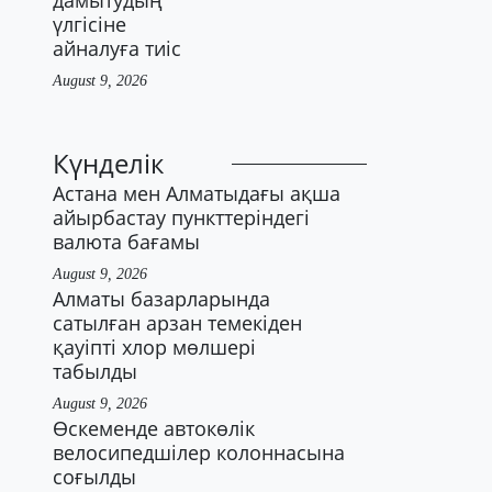
дамытудың
үлгісіне
айналуға тиіс
August 9, 2026
Күнделік
Астана мен Алматыдағы ақша
айырбастау пункттеріндегі
валюта бағамы
August 9, 2026
Алматы базарларында
сатылған арзан темекіден
қауіпті хлор мөлшері
табылды
August 9, 2026
Өскеменде автокөлік
велосипедшілер колоннасына
соғылды