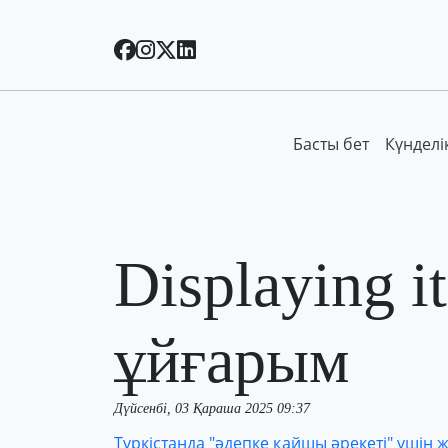
Басты бет
Күнделі
Displaying i
ұйғарым
Дүйсенбі, 03 Қараша 2025 09:37
Түркістанда "әдепке қайшы әрекеті" үшін 