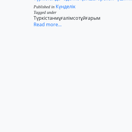
Күнделік
Published in
Tagged under
Түркістан
мұғалім
сот
ұйғарым
Read more...