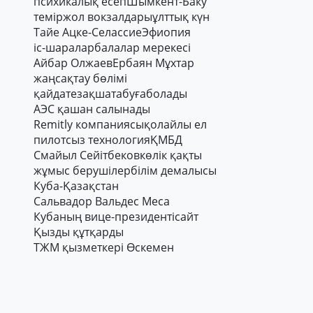
психикалық есеп
Шымкент-Баку
теміржол вокзалдары
ұлттық күн
Тайе Ацке-Селассие
Эфиопия
іс-шаралар
балалар мерекесі
Айбар Олжаев
Ербаян Мұхтар
жаңсақтау бөлімі
қайдатезақшатабуғаболады
АЭС қашан салынады
Remitly компаниясы
қолайлы ел
пилотсыз технология
ҚМБД
Смайыл Сейітбеков
көлік қақты
жұмыс берушілер
білім демалысы
Куба-Қазақстан
Сальвадор Вальдес Меса
Кубаның вице-президенті
сайт
Қызды құтқарды
ТЖМ қызметкері Өскемен