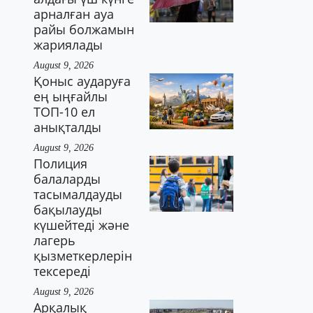
арналған ауа
райы болжамын
жариялады
August 9, 2026
Қоныс аударуға
ең ыңғайлы
ТОП-10 ел
анықталды
August 9, 2026
Полиция
балаларды
тасымалдауды
бақылауды
күшейтеді және
лагерь
қызметкерлерін
тексереді
August 9, 2026
Арқалық