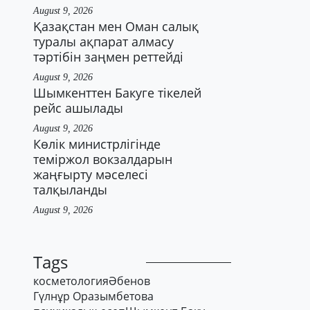
August 9, 2026
Қазақстан мен Оман салық
туралы ақпарат алмасу
тәртібін заңмен реттейді
August 9, 2026
Шымкенттен Бакуге тікелей
рейс ашылады
August 9, 2026
Көлік министрлігінде
теміржол вокзалдарын
жаңғырту мәселесі
талқыланды
August 9, 2026
Tags
косметология
Әбенов
Гүлнұр Оразымбетова