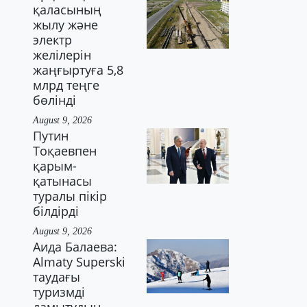
қаласының
жылу және
электр
желілерін
жаңғыртуға 5,8
млрд теңге
бөлінді
August 9, 2026
Путин
Тоқаевпен
қарым-
қатынасы
туралы пікір
білдірді
August 9, 2026
Аида Балаева:
Almaty Superski
таудағы
туризмді