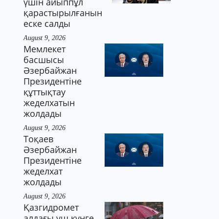
үшін айыппұл
қарастырылғанын
еске салды
August 9, 2026
Мемлекет
басшысы
Әзербайжан
Президентіне
құттықтау
жеделхатын
жолдады
August 9, 2026
Тоқаев
Әзербайжан
Президентіне
жеделхат
жолдады
August 9, 2026
Қазгидромет
алдағы үш күнге