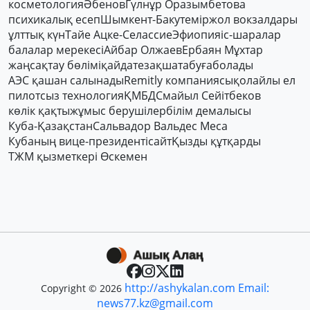
косметология
Әбенов
Гүлнұр Оразымбетова
психикалық есеп
Шымкент-Баку
теміржол вокзалдары
ұлттық күн
Тайе Ацке-Селассие
Эфиопия
іс-шаралар
балалар мерекесі
Айбар Олжаев
Ербаян Мұхтар
жаңсақтау бөлімі
қайдатезақшатабуғаболады
АЭС қашан салынады
Remitly компаниясы
қолайлы ел
пилотсыз технология
ҚМБД
Смайыл Сейітбеков
көлік қақты
жұмыс берушілер
білім демалысы
Куба-Қазақстан
Сальвадор Вальдес Меса
Кубаның вице-президенті
сайт
Қызды құтқарды
ТЖМ қызметкері Өскемен
http://ashykalan.com Email:
Copyright © 2026
news77.kz@gmail.com