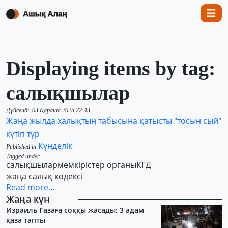
Displaying items by tag:
салықшылар
Дүйсенбі, 03 Қараша 2025 22:43
Жаңа жылда халықтың табысына қатысты "тосын сый"
күтіп тұр
Күнделік
Published in
Tagged under
салықшылар
мемкірістер органы
КГД
жаңа салық кодексі
Read more...
Жаңа күн
Израиль Газаға соққы жасады: 3 адам
қаза тапты