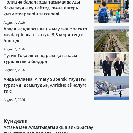
Полиция балаларды тасымалдауды
бақылауды күшейтеді және лагерь
қызметкерлерін тексереді
August 7, 2026
Арқалық қаласының жылу және электр
желілерін жаңғыртуға 5,8 млрд теңге
бөлінді
August 7, 2026
Путин Тоқаевпен қарым-қатынасы
туралы пікір білдірді
August 7, 2026
Аида Балаева: Almaty Superski таудағы
туризмді дамытудың үлгісіне айналуға
тиіс
August 7, 2026
Күнделік
Астана мен Алматыдағы ақша айырбастау