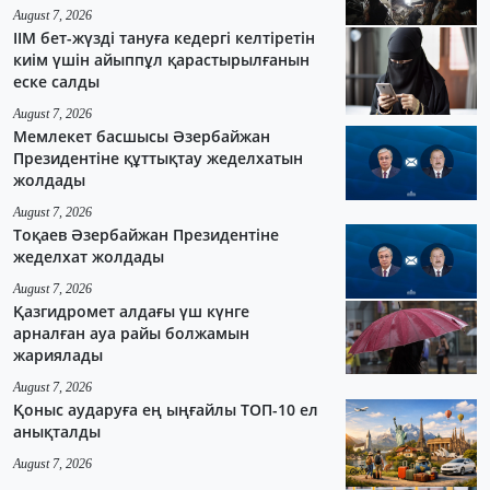
August 7, 2026
ІІМ бет-жүзді тануға кедергі келтіретін
киім үшін айыппұл қарастырылғанын
еске салды
August 7, 2026
Мемлекет басшысы Әзербайжан
Президентіне құттықтау жеделхатын
жолдады
August 7, 2026
Тоқаев Әзербайжан Президентіне
жеделхат жолдады
August 7, 2026
Қазгидромет алдағы үш күнге
арналған ауа райы болжамын
жариялады
August 7, 2026
Қоныс аударуға ең ыңғайлы ТОП-10 ел
анықталды
August 7, 2026