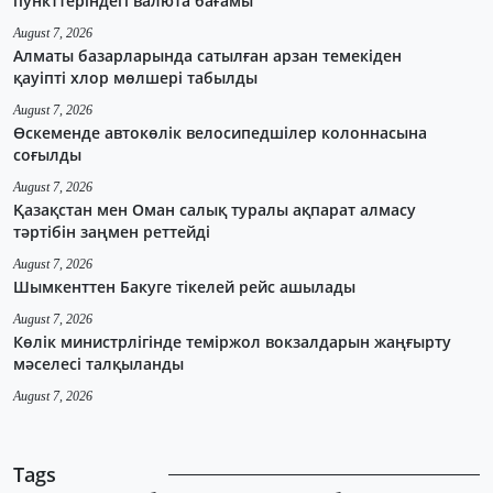
пункттеріндегі валюта бағамы
August 7, 2026
Алматы базарларында сатылған арзан темекіден
қауіпті хлор мөлшері табылды
August 7, 2026
Өскеменде автокөлік велосипедшілер колоннасына
соғылды
August 7, 2026
Қазақстан мен Оман салық туралы ақпарат алмасу
тәртібін заңмен реттейді
August 7, 2026
Шымкенттен Бакуге тікелей рейс ашылады
August 7, 2026
Көлік министрлігінде теміржол вокзалдарын жаңғырту
мәселесі талқыланды
August 7, 2026
Tags