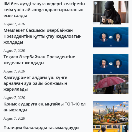
ІІМ бет-жүзді тануға кедергі келтіретін
киім үшін айыппұл қарастырылғанын
еске салды
August 7, 2026
Мемлекет басшысы Әзербайжан
Президентіне құттықтау жеделхатын
жолдады
August 7, 2026
Тоқаев Әзербайжан Президентіне
жеделхат жолдады
August 7, 2026
Қазгидромет алдағы үш күнге
арналған ауа райы болжамын
жариялады
August 7, 2026
Қоныс аударуға ең ыңғайлы ТОП-10 ел
анықталды
August 7, 2026
Полиция балаларды тасымалдауды