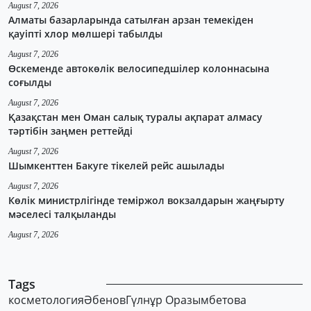
August 7, 2026
Алматы базарларында сатылған арзан темекіден
қауіпті хлор мөлшері табылды
August 7, 2026
Өскеменде автокөлік велосипедшілер колоннасына
соғылды
August 7, 2026
Қазақстан мен Оман салық туралы ақпарат алмасу
тәртібін заңмен реттейді
August 7, 2026
Шымкенттен Бакуге тікелей рейс ашылады
August 7, 2026
Көлік министрлігінде теміржол вокзалдарын жаңғырту
мәселесі талқыланды
August 7, 2026
Tags
косметология
Әбенов
Гүлнұр Оразымбетова