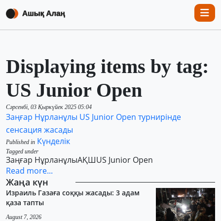
Displaying items by tag:
US Junior Open
Сәрсенбі, 03 Қыркүйек 2025 05:04
Заңғар Нұрланұлы US Junior Open турнирінде
сенсация жасады
Күнделік
Published in
Tagged under
Заңғар Нұрланұлы
АҚШ
US Junior Open
Read more...
Жаңа күн
Израиль Газаға соққы жасады: 3 адам
қаза тапты
August 7, 2026