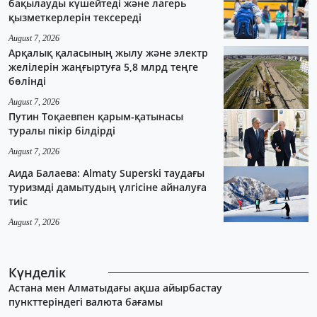
бақылауды күшейтеді және лагерь
қызметкерлерін тексереді
August 7, 2026
Арқалық қаласының жылу және электр
желілерін жаңғыртуға 5,8 млрд теңге
бөлінді
August 7, 2026
Путин Тоқаевпен қарым-қатынасы
туралы пікір білдірді
August 7, 2026
Аида Балаева: Almaty Superski таудағы
туризмді дамытудың үлгісіне айналуға
тиіс
August 7, 2026
Күнделік
Астана мен Алматыдағы ақша айырбастау
пункттеріндегі валюта бағамы