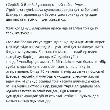
«Серікбай Өрікбайұлының мерей тойы. Гүлеке,
@gulnurorazymbetova қуаныштарыңыз құтты болсын!
Шаңырақтарыңыздан береке, дастархандарыңыздан
шаттық кетпесін», — деп жазды ол.
Желі қолданушыларының арасында аталған той қызу
талқыға түскен.
«Азамат болған екі ұл тұрғанда ешқандай әңгіменің керегі
жоқ.Күйеуіде азамат адам . Туған күні құтты,жанұясымен
бақытты, ғұмырлы болсын. Ох,Мақпал солай еркелеп
кетеді ау. Бәрінде таныдым Әндерін сүйіп
тыңдаймын.Бәрі де аман , бейбітшілік заман болсын», «Бір
сұқбатында айтқан, осы кісіні манты пісіріп күтіп
отыратынын. Ол да 70-ке келіпті, өмір жасы ұзақ болсын!
Шөбере көрсін!», «Гүлнұрдың жолдасы әкесімен жасты
адам ау», «Гульнур осылай той жасауға ұялмайды екен,
өзінің бірінші отбасы бар, қандай тәрбиелі ұлдары бар,
жұбайы Светлана апай қандай, бұл әншілер
құтырды,айрандай ұйып отырған отбасын бұзып» деп
жазып жатыр оқырмандар.