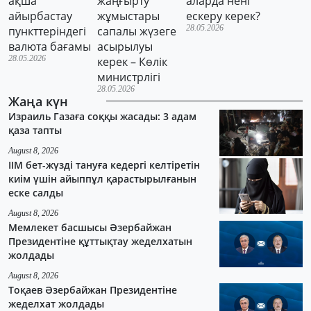
ақша
жаңғырту
аларда нені
айырбастау
жұмыстары
ескеру керек?
28.05.2026
пункттеріндегі
сапалы жүзеге
валюта бағамы
асырылуы
28.05.2026
керек – Көлік
министрлігі
28.05.2026
Жаңа күн
Израиль Газаға соққы жасады: 3 адам
қаза тапты
August 8, 2026
ІІМ бет-жүзді тануға кедергі келтіретін
киім үшін айыппұл қарастырылғанын
еске салды
August 8, 2026
Мемлекет басшысы Әзербайжан
Президентіне құттықтау жеделхатын
жолдады
August 8, 2026
Тоқаев Әзербайжан Президентіне
жеделхат жолдады