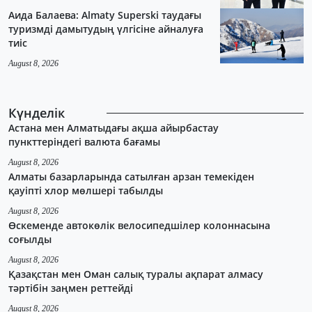
Аида Балаева: Almaty Superski таудағы
туризмді дамытудың үлгісіне айналуға
тиіс
August 8, 2026
Күнделік
Астана мен Алматыдағы ақша айырбастау
пункттеріндегі валюта бағамы
August 8, 2026
Алматы базарларында сатылған арзан темекіден
қауіпті хлор мөлшері табылды
August 8, 2026
Өскеменде автокөлік велосипедшілер колоннасына
соғылды
August 8, 2026
Қазақстан мен Оман салық туралы ақпарат алмасу
тәртібін заңмен реттейді
August 8, 2026