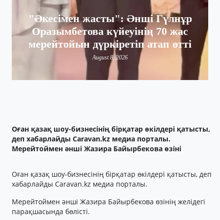
"Әкесімен жасты": Әнші Гүлнұр
Оразымбетова күйеуінің 70 жас
мерейтойын дүркіретіп атап өтті
August 8, 2026
Оған қазақ шоу-бизнесінің бірқатар өкілдері қатысты,
деп хабарлайды Caravan.kz медиа порталы.
Мерейтоймен әнші Жазира Байырбекова өзіні
Оған қазақ шоу-бизнесінің бірқатар өкілдері қатысты, деп
хабарлайды Caravan.kz медиа порталы.
Мерейтоймен әнші Жазира Байырбекова өзінің желідегі
парақшасында бөлісті.