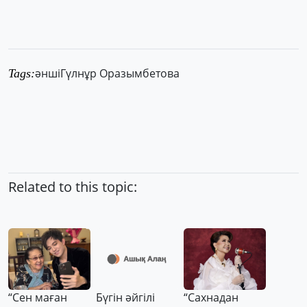
әнші
Гүлнұр Оразымбетова
Tags:
Related to this topic:
“Сен маған
Бүгін әйгілі
“Сахнадан