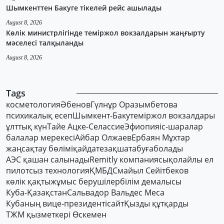
Шымкенттен Бакуге тікелей рейс ашылады
August 8, 2026
Көлік министрлігінде теміржол вокзалдарын жаңғырту
мәселесі талқыланды
August 8, 2026
Tags
косметология
Әбенов
Гүлнұр Оразымбетова
психикалық есеп
Шымкент-Баку
теміржол вокзалдары
ұлттық күн
Тайе Ацке-Селассие
Эфиопия
іс-шаралар
балалар мерекесі
Айбар Олжаев
Ербаян Мұхтар
жаңсақтау бөлімі
қайдатезақшатабуғаболады
АЭС қашан салынады
Remitly компаниясы
қолайлы ел
пилотсыз технология
ҚМБД
Смайыл Сейітбеков
көлік қақты
жұмыс берушілер
білім демалысы
Куба-Қазақстан
Сальвадор Вальдес Меса
Кубаның вице-президенті
сайт
Қызды құтқарды
ТЖМ қызметкері Өскемен