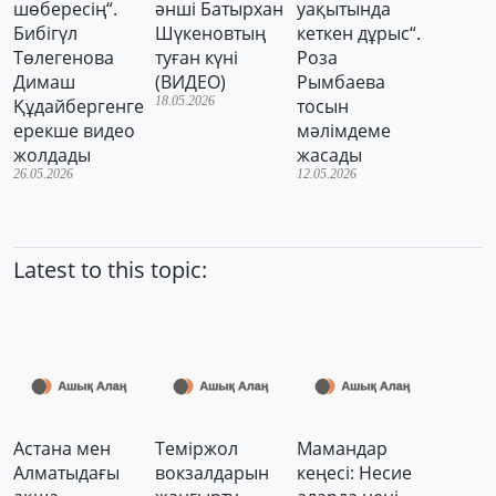
шөбересің“.
әнші Батырхан
уақытында
Бибігүл
Шүкеновтың
кеткен дұрыс“.
Төлегенова
туған күні
Роза
Димаш
(ВИДЕО)
Рымбаева
18.05.2026
Құдайбергенге
тосын
ерекше видео
мәлімдеме
жолдады
жасады
26.05.2026
12.05.2026
Latest to this topic:
Астана мен
Теміржол
Мамандар
Алматыдағы
вокзалдарын
кеңесі: Несие