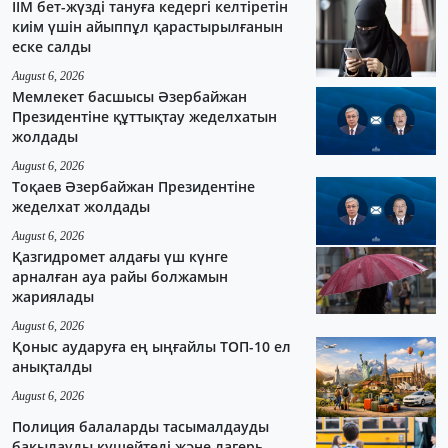
ІІМ бет-жүзді тануға кедергі келтіретін
киім үшін айыппұл қарастырылғанын
еске салды
August 6, 2026
Мемлекет басшысы Әзербайжан
Президентіне құттықтау жеделхатын
жолдады
August 6, 2026
Тоқаев Әзербайжан Президентіне
жеделхат жолдады
August 6, 2026
Қазгидромет алдағы үш күнге
арналған ауа райы болжамын
жариялады
August 6, 2026
Қоныс аударуға ең ыңғайлы ТОП-10 ел
анықталды
August 6, 2026
Полиция балаларды тасымалдауды
бақылауды күшейтеді және лагерь