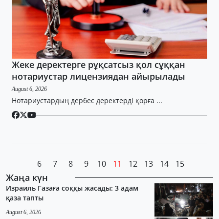
Жеке деректерге рұқсатсыз қол сұққан
нотариустар лицензиядан айырылады
August 6, 2026
Нотариустардың дербес деректерді қорға ...
6
7
8
9
10
11
12
13
14
15
Жаңа күн
Израиль Газаға соққы жасады: 3 адам
қаза тапты
August 6, 2026