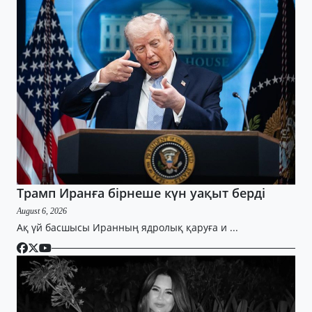
Трамп Иранға бірнеше күн уақыт берді
August 6, 2026
Ақ үй басшысы Иранның ядролық қаруға и ...