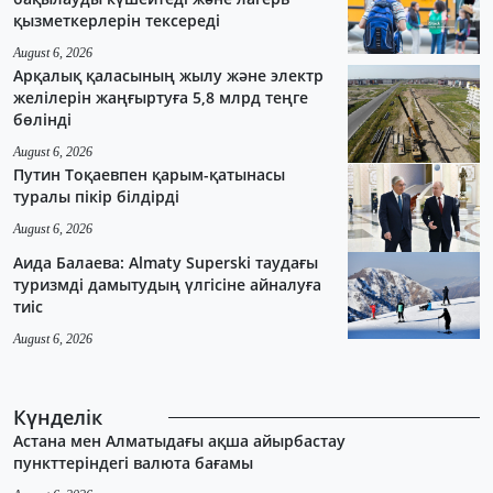
қызметкерлерін тексереді
August 6, 2026
Арқалық қаласының жылу және электр
желілерін жаңғыртуға 5,8 млрд теңге
бөлінді
August 6, 2026
Путин Тоқаевпен қарым-қатынасы
туралы пікір білдірді
August 6, 2026
Аида Балаева: Almaty Superski таудағы
туризмді дамытудың үлгісіне айналуға
тиіс
August 6, 2026
Күнделік
Астана мен Алматыдағы ақша айырбастау
пункттеріндегі валюта бағамы