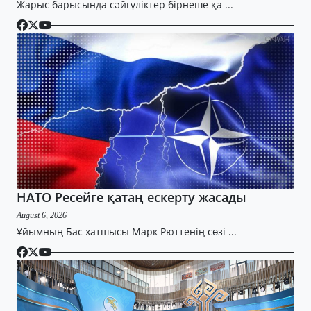
Жарыс барысында сәйгүліктер бірнеше қа ...
НАТО Ресейге қатаң ескерту жасады
August 6, 2026
Ұйымның Бас хатшысы Марк Рюттенің сөзі ...