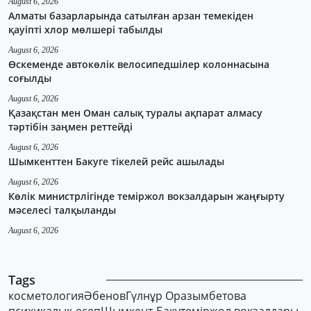
August 6, 2026
Алматы базарларында сатылған арзан темекіден
қауіпті хлор мөлшері табылды
August 6, 2026
Өскеменде автокөлік велосипедшілер колоннасына
соғылды
August 6, 2026
Қазақстан мен Оман салық туралы ақпарат алмасу
тәртібін заңмен реттейді
August 6, 2026
Шымкенттен Бакуге тікелей рейс ашылады
August 6, 2026
Көлік министрлігінде теміржол вокзалдарын жаңғырту
мәселесі талқыланды
August 6, 2026
Tags
косметология
Әбенов
Гүлнұр Оразымбетова