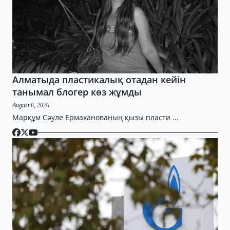
Алматыда пластикалық отадан кейін
танымал блогер көз жұмды
August 6, 2026
Марқұм Сәуле Ермаханованың қызы пласти ...